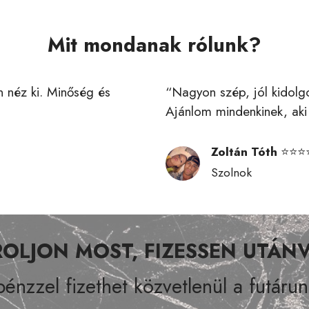
Mit mondanak rólunk?
 néz ki. Minőség és
“Nagyon szép, jól kidolg
Ajánlom mindenkinek, aki 
Zoltán Tóth
⭐⭐⭐
Szolnok
OLJON MOST, FIZESSEN UTÁN
énzzel fizethet közvetlenül a futáru