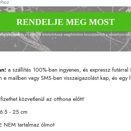
RENDELJE MEG MOST
zabályzatnak
és a vásárlási feltételeknek megfelelően hozzájárulok a személyes ad
an:
a szállítás 100%-ban ingyenes, és expressz futárral
ban e mailben vagy SMS-ben visszaigazolást kap, és egy
 fizethet közvetlenül az otthona előtt!
6.5 - 25 cm
g:
NEM tartalmaz ólmot