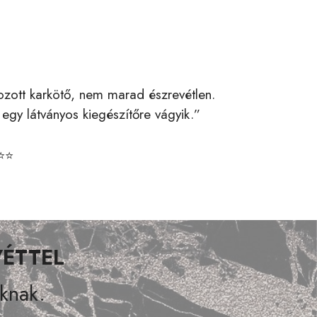
ozott karkötő, nem marad észrevétlen.
egy látványos kiegészítőre vágyik.”
⭐⭐
VÉTTEL
nknak.