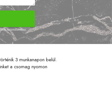
ataim használatához.
 történik 3 munkanapon belül.
 linket a csomag nyomon