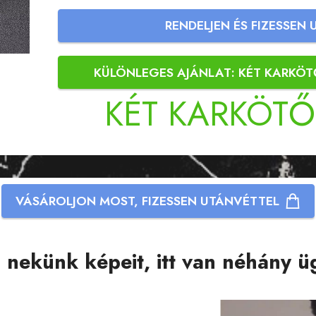
RENDELJEN ÉS FIZESSEN
KÜLÖNLEGES AJÁNLAT: KÉT KARKÖ
KÉT KARKÖT
VÁSÁROLJON MOST, FIZESSEN UTÁNVÉTTEL
l nekünk képeit, itt van néhány ü