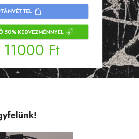
 UTÁNVÉTTEL
TŐ 50% KEDVEZMÉNNYEL
Ő
11000 Ft
gyfelünk!