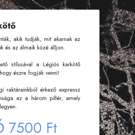
kötő
ták, akik tudják, mit akarnak az
k és az álmaik közé álljon.
tő stílusával a Légiós karkötő
 hogy észre fogják venni!
i raktárainkból érkező expressz
tonsága az a három pillér, amely
 legyen.
Ő
7500 Ft