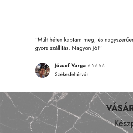
“Múlt héten kaptam meg, és nagyszerűen
gyors szállítás. Nagyon jó!”
József Varga
⭐⭐⭐⭐⭐
Székesfehérvár
VÁSÁR
Készp