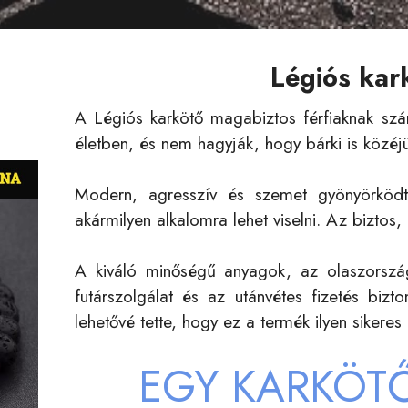
Légiós kar
A Légiós karkötő magabiztos férfiaknak szán
életben, és nem hagyják, hogy bárki is közéjü
Modern, agresszív és szemet gyönyörködte
akármilyen alkalomra lehet viselni. Az biztos,
A kiváló minőségű anyagok, az olaszország
futárszolgálat és az utánvétes fizetés biz
lehetővé tette, hogy ez a termék ilyen sikeres
EGY KARKÖT