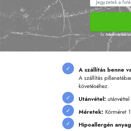
Az
Adatvédelmi s
A szállítás benne v
A szállítás pillanatá
követéséhez.
Utánvétel:
utánvéttel
Méretek:
Körméret 1
Hipoallergén anya