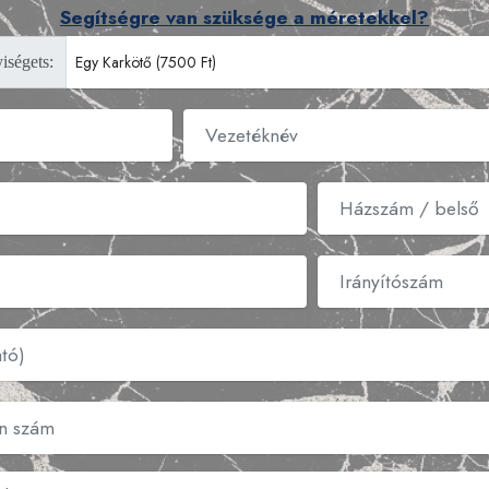
Segítségre van szüksége a méretekkel?
iségets: