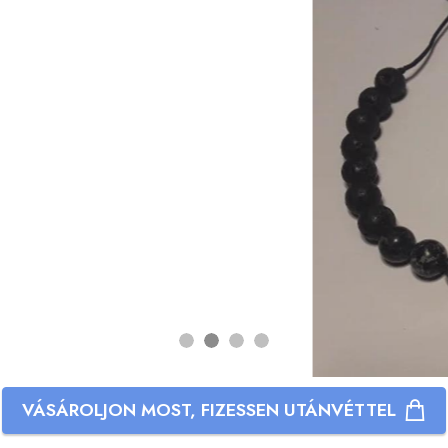
VÁSÁROLJON MOST, FIZESSEN UTÁNVÉTTEL