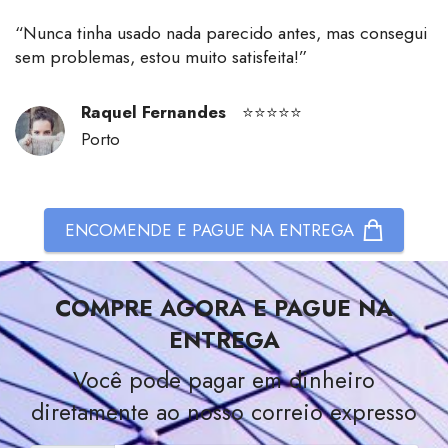
“
Nunca tinha usado nada parecido antes, mas consegui
sem problemas, estou muito satisfeita!
”
Raquel Fernandes
⭐⭐⭐⭐⭐
Porto
ENCOMENDE E PAGUE NA ENTREGA
COMPRE AGORA E PAGUE NA
ENTREGA
Você pode pagar em dinheiro
diretamente ao nosso correio expresso