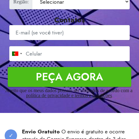
Região
:
Contatos
PEÇA AGORA
Aceito que os meus dados possam ser utilizados de acordo com a
política de privacidade e termos e condições
Envio Gratuito
O envio é gratuito e ocorre