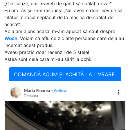
„Cer scuze, dar n-aveți de gând să spălați ceva?”
Eu am râs și i-am răspuns: „Nu, aveam doar nevoie să
înlătur mirosul neplăcut de la mașina de spălat de
acasă!”
Abia am ajuns acasă, m-am apucat să caut despre
Wosh
. Voiam să aflu ce zic alte persoane care deja au
încercat acest produs.
Aveau practic doar recenzii de 5 stele!
Astea sunt cele care mi-au sărit la ochi:
COMANDĂ ACUM ȘI ACHITĂ LA LIVRARE