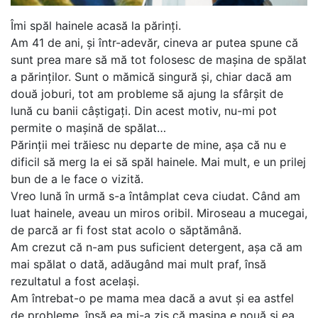
Îmi spăl hainele acasă la părinți.
Am 41 de ani, și într-adevăr, cineva ar putea spune că
sunt prea mare să mă tot folosesc de mașina de spălat
a părinților. Sunt o mămică singură și, chiar dacă am
două joburi, tot am probleme să ajung la sfârșit de
lună cu banii câștigați. Din acest motiv, nu-mi pot
permite o mașină de spălat…
Părinții mei trăiesc nu departe de mine, așa că nu e
dificil să merg la ei să spăl hainele. Mai mult, e un prilej
bun de a le face o vizită.
Vreo lună în urmă s-a întâmplat ceva ciudat. Când am
luat hainele, aveau un miros oribil. Miroseau a mucegai,
de parcă ar fi fost stat acolo o săptămână.
Am crezut că n-am pus suficient detergent, așa că am
mai spălat o dată, adăugând mai mult praf, însă
rezultatul a fost același.
Am întrebat-o pe mama mea dacă a avut și ea astfel
de probleme, însă ea mi-a zis că mașina e nouă și ea