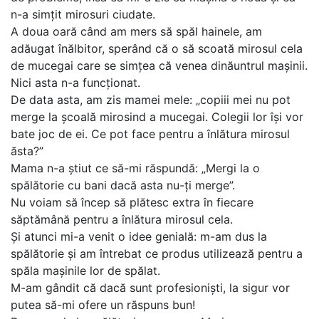
n-a simțit mirosuri ciudate.
A doua oară când am mers să spăl hainele, am
adăugat înălbitor, sperând că o să scoată mirosul cela
de mucegai care se simțea că venea dinăuntrul mașinii.
Nici asta n-a funcționat.
De data asta, am zis mamei mele: „copiii mei nu pot
merge la școală mirosind a mucegai. Colegii lor își vor
bate joc de ei. Ce pot face pentru a înlătura mirosul
ăsta?”
Mama n-a știut ce să-mi răspundă: „Mergi la o
spălătorie cu bani dacă asta nu-ți merge”.
Nu voiam să încep să plătesc extra în fiecare
săptămână pentru a înlătura mirosul cela.
Și atunci mi-a venit o idee genială: m-am dus la
spălătorie și am întrebat ce produs utilizează pentru a
spăla mașinile lor de spălat.
M-am gândit că dacă sunt profesioniști, la sigur vor
putea să-mi ofere un răspuns bun!