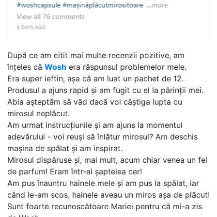
După ce am citit mai multe recenzii pozitive, am
înțeles că
Wosh
era răspunsul problemelor mele.
Era super ieftin, așa că am luat un pachet de 12.
Produsul a ajuns rapid și am fugit cu el la părinții mei.
Abia așteptăm să văd dacă voi câștiga lupta cu
mirosul neplăcut.
Am urmat instrucțiunile și am ajuns la momentul
adevărului - voi reuși să înlătur mirosul? Am deschis
mașina de spălat și am inspirat.
Mirosul dispăruse și, mai mult, acum chiar venea un fel
de parfum! Eram într-al șaptelea cer!
Am pus înauntru hainele mele și am pus la spălat, iar
când le-am scos, hainele aveau un miros așa de plăcut!
Sunt foarte recunoscătoare Mariei pentru că mi-a zis