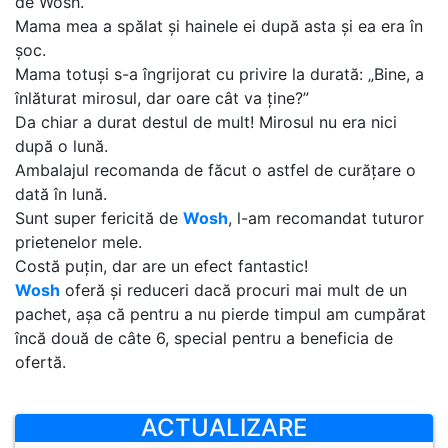
de Wosh.
Mama mea a spălat și hainele ei după asta și ea era în
șoc.
Mama totuși s-a îngrijorat cu privire la durată: „Bine, a
înlăturat mirosul, dar oare cât va ține?”
Da chiar a durat destul de mult! Mirosul nu era nici
după o lună.
Ambalajul recomanda de făcut o astfel de curățare o
dată în lună.
Sunt super fericită de
Wosh
, l-am recomandat tuturor
prietenelor mele.
Costă puțin, dar are un efect fantastic!
Wosh
oferă și reduceri dacă procuri mai mult de un
pachet, așa că pentru a nu pierde timpul am cumpărat
încă două de câte 6, special pentru a beneficia de
ofertă.
ACTUALIZARE