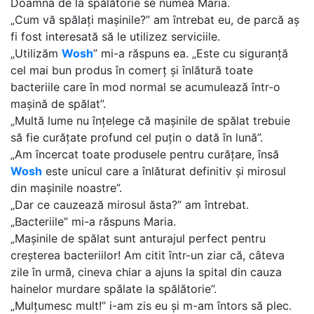
Doamna de la spălătorie se numea Maria.
„Cum vă spălați mașinile?” am întrebat eu, de parcă aș
fi fost interesată să le utilizez serviciile.
„Utilizăm
Wosh
” mi-a răspuns ea. „Este cu siguranță
cel mai bun produs în comerț și înlătură toate
bacteriile care în mod normal se acumulează într-o
mașină de spălat”.
„Multă lume nu înțelege că mașinile de spălat trebuie
să fie curățate profund cel puțin o dată în lună”.
„Am încercat toate produsele pentru curățare, însă
Wosh
este unicul care a înlăturat definitiv și mirosul
din mașinile noastre”.
„Dar ce cauzează mirosul ăsta?” am întrebat.
„Bacteriile” mi-a răspuns Maria.
„Mașinile de spălat sunt anturajul perfect pentru
creșterea bacteriilor! Am citit într-un ziar că, câteva
zile în urmă, cineva chiar a ajuns la spital din cauza
hainelor murdare spălate la spălătorie”.
„Mulțumesc mult!” i-am zis eu și m-am întors să plec.