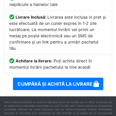
neplăcute a hainelor tale
Livrare Inclusă:
Livrarea este inclusa in pret și
este efectuată de un curier expres în 1-2 zile
lucrătoare. La momentul livrării vei primi un
mesaj pe poșta electronică sau un SMS de
confirmare și un link pentru a urmări pachetul
tău.
Achitare la livrare:
Poți achita direct în
momentul livrării pachetului la tine acasă!
CUMPĂRĂ ȘI ACHITĂ LA LIVRARE
Acest material publicitar nu este un adevărat articol de noutăți sau un blog. Conținutul de
pe platformă și materialele prezentate nu sunt noutăți reale. Istoria aceasta se bazează pe
rezultatele obținute de unele persoane care au utilizat produsele noastre. Rezultatele
descrise în istorioară și în comentarii au titlu ilustrativ și ar putea să nu corespundă