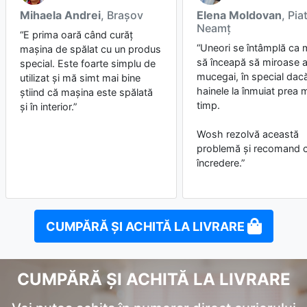
Mihaela Andrei
, Braşov
Elena Moldovan
, Pia
Neamţ
“E prima oară când curăț
“Uneori se întâmplă ca 
mașina de spălat cu un produs
să înceapă să miroase 
special. Este foarte simplu de
mucegai, în special dacă
utilizat și mă simt mai bine
hainele la înmuiat prea 
știind că mașina este spălată
timp.
și în interior.”
Wosh rezolvă această
problemă și recomand 
încredere.”
CUMPĂRĂ ȘI ACHITĂ LA LIVRARE
CUMPĂRĂ ȘI ACHITĂ LA LIVRARE