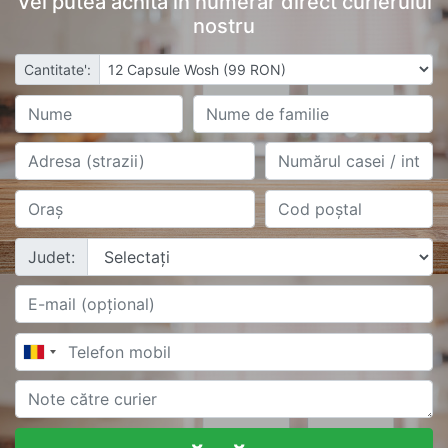
Vei putea achita în numerar direct curierului
nostru
Cantitate':
Judet: